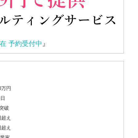
在 予約受付中
』
0万円
0日
突破
円超え
円超え
起業家