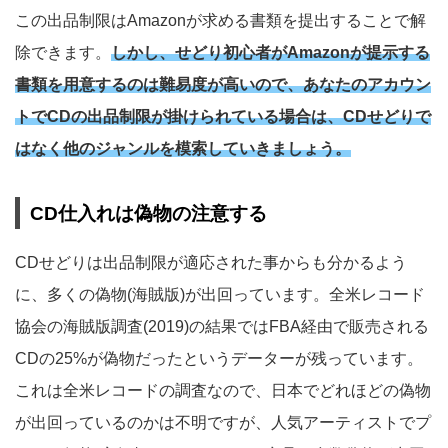
この出品制限はAmazonが求める書類を提出することで解
除できます。
しかし、せどり初心者がAmazonが提示する
書類を用意するのは難易度が高いので、あなたのアカウン
トでCDの出品制限が掛けられている場合は、CDせどりで
はなく他のジャンルを模索していきましょう。
CD仕入れは偽物の注意する
CDせどりは出品制限が適応された事からも分かるよう
に、多くの偽物(海賊版)が出回っています。全米レコード
協会の海賊版調査(2019)の結果ではFBA経由で販売される
CDの25%が偽物だったというデーターが残っています。
これは全米レコードの調査なので、日本でどれほどの偽物
が出回っているのかは不明ですが、人気アーティストでプ